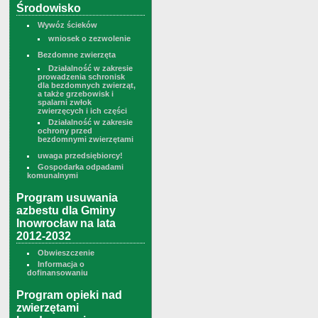
Środowisko
Wywóz ścieków
wniosek o zezwolenie
Bezdomne zwierzęta
Działalność w zakresie
prowadzenia schronisk
dla bezdomnych zwierząt,
a także grzebowisk i
spalarni zwłok
zwierzęcych i ich części
Działalność w zakresie
ochrony przed
bezdomnymi zwierzętami
uwaga przedsiębiorcy!
Gospodarka odpadami
komunalnymi
Program usuwania
azbestu dla Gminy
Inowrocław na lata
2012-2032
Obwieszczenie
Informacja o
dofinansowaniu
Program opieki nad
zwierzętami