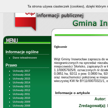
Ta strona używa ciasteczek (cookies), dzięki którym 
Ogłoszenie
Informacje ogólne
Dane teleadresowe
Wójt Gminy Inowrocław zaprasza do wz
nieograniczonych na sprzedaż niezab
Prawo
miejscowości Słońsko, zapisanych w 
1.1/00057925/8, oznaczonych nr działe
Uchwały 2017
0,0851 ha, 92/11 o pow. 0,0800 ha, 92
Uchwały 2016
oraz nieruchomości położonej w miejs
Uchwały 2015
wieczystej KW Nr BY11/00070321/1, ozn
Uchwały 2014
Uchwały 2013
Uchwały 2012
Informacje o artykule
Uchwały 2011
Uchwały 2010
Autor:
Uchwały 2009
Zredagował(a):
Uchwały 2008