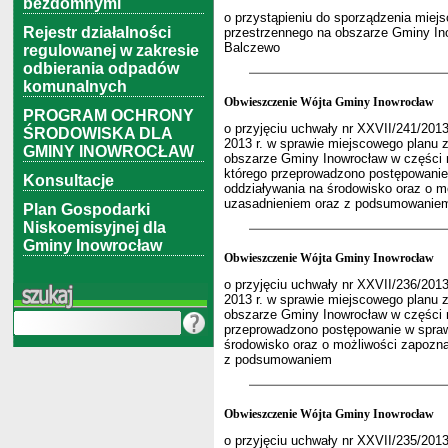
bezdomnymi
o przystąpieniu do sporządzenia mie
Rejestr działalności
przestrzennego na obszarze Gminy In
Balczewo
regulowanej w zakresie
odbierania odpadów
komunalnych
Obwieszczenie Wójta Gminy Inowrocław
PROGRAM OCHRONY
o przyjęciu uchwały nr XXVII/241/201
ŚRODOWISKA DLA
2013 r. w sprawie miejscowego planu
GMINY INOWROCŁAW
obszarze Gminy Inowrocław w części 
którego przeprowadzono postępowanie 
Konsultacje
oddziaływania na środowisko oraz o mo
uzasadnieniem oraz z podsumowanie
Plan Gospodarki
Niskoemisyjnej dla
Gminy Inowrocław
Obwieszczenie Wójta Gminy Inowrocław
o przyjęciu uchwały nr XXVII/236/201
2013 r. w sprawie miejscowego planu
obszarze Gminy Inowrocław w części m
przeprowadzono postępowanie w sprawi
środowisko oraz o możliwości zapoznan
z podsumowaniem
Obwieszczenie Wójta Gminy Inowrocław
o przyjęciu uchwały nr XXVII/235/201