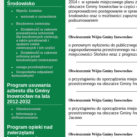
2014 r. w sprawie miejscowego planu
Środowisko
obszarze Gminy Inowrocław w części m
Wywóz ścieków
przeprowadzono postępowanie w sprawi
środowisko oraz o możliwości zapoznan
wniosek o zezwolenie
podsumowaniem
Bezdomne zwierzęta
Działalność w zakresie
prowadzenia schronisk
dla bezdomnych zwierząt,
Obwieszczenie Wójta Gminy Inowrocław
a także grzebowisk i
spalarni zwłok
o ponownym wyłożeniu do publicznego
zwierzęcych i ich części
zagospodarowania przestrzennego na 
Działalność w zakresie
miejscowości Słońsko wraz z prognoz
ochrony przed
bezdomnymi zwierzętami
uwaga przedsiębiorcy!
Obwieszczenie Wójta Gminy Inowrocław
Gospodarka odpadami
komunalnymi
o przystąpieniu do sporządzenia mie
przestrzennego na obszarze Gminy In
Program usuwania
azbestu dla Gminy
Inowrocław na lata
Obwieszczenie Wójta Gminy Inowrocław
2012-2032
o przystąpieniu do sporządzenia mie
Obwieszczenie
przestrzennego na obszarze Gminy In
Informacja o
Jacewo
dofinansowaniu
Program opieki nad
zwierzętami
Obwieszczenie Wójta Gminy Inowrocław