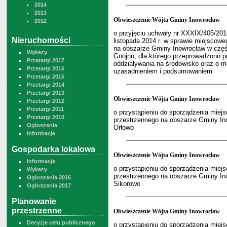
2014
2013
Obwieszczenie Wójta Gminy Inowrocław
2012
o przyjęciu uchwały nr XXXIX/405/20
Nieruchomości
listopada 2014 r. w sprawie miejscow
na obszarze Gminy Inowrocław w częś
Wykazy
Gnojno, dla którego przeprowadzono p
Przetargi 2017
oddziaływania na środowisko oraz o mo
Przetargi 2016
uzasadnieniem i podsumowaniem
Przetargi 2015
Przetargi 2014
Przetargi 2013
Obwieszczenie Wójta Gminy Inowrocław
Przetargi 2012
Przetargi 2011
o przystąpieniu do sporządzenia mie
Przetargi 2010
przestrzennego na obszarze Gminy In
Ogłoszenia
Orłowo
Informacje
Gospodarka lokalowa
Obwieszczenie Wójta Gminy Inowrocław
Informacje
o przystąpieniu do sporządzenia mie
Wykazy
przestrzennego na obszarze Gminy In
Ogłoszenia 2016
Sikorowo
Ogłoszenia 2017
Planowanie
przestrzenne
Obwieszczenie Wójta Gminy Inowrocław
Decyzje celu publicznego
o przystąpieniu do sporządzenia mie