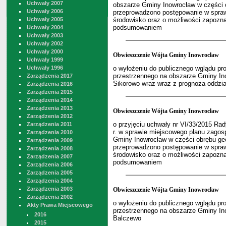
Uchwały 2007
obszarze Gminy Inowrocław w części 
Uchwały 2006
przeprowadzono postępowanie w sprawi
Uchwały 2005
środowisko oraz o możliwości zapoznan
podsumowaniem
Uchwały 2004
Uchwały 2003
Uchwały 2002
Uchwały 2000
Obwieszczenie Wójta Gminy Inowrocław
Uchwały 1999
Uchwały 1996
o wyłożeniu do publicznego wglądu pr
przestrzennego na obszarze Gminy In
Zarządzenia 2017
Sikorowo wraz wraz z prognoza oddzi
Zarządzenia 2016
Zarządzenia 2015
Zarządzenia 2014
Zarządzenia 2013
Obwieszczenie Wójta Gminy Inowrocław
Zarządzenia 2012
o przyjęciu uchwały nr VI/33/2015 Ra
Zarządzenia 2011
r. w sprawie miejscowego planu zago
Zarządzenia 2010
Gminy Inowrocław w części obrębu geo
Zarządzenia 2009
przeprowadzono postępowanie w sprawi
Zarządzenia 2008
środowisko oraz o możliwości zapoznan
Zarządzenia 2007
podsumowaniem
Zarządzenia 2006
Zarządzenia 2005
Zarządzenia 2004
Zarządzenia 2003
Obwieszczenie Wójta Gminy Inowrocław
Zarządzenia 2002
o wyłożeniu do publicznego wglądu pr
Akty Prawa Miejscowego
przestrzennego na obszarze Gminy In
2016
Balczewo
2015