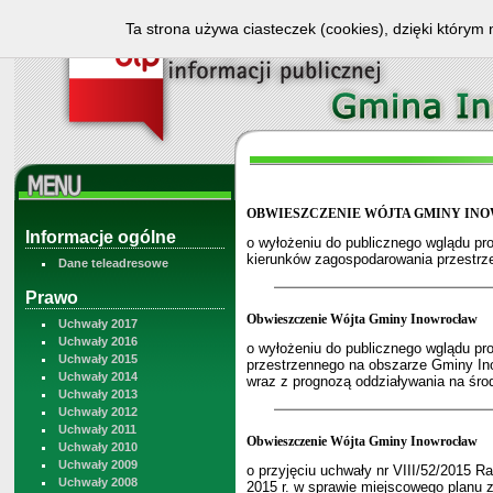
Ta strona używa ciasteczek (cookies), dzięki którym 
OBWIESZCZENIE WÓJTA GMINY IN
Informacje ogólne
o wyłożeniu do publicznego wglądu pr
kierunków zagospodarowania przestrz
Dane teleadresowe
Prawo
Obwieszczenie Wójta Gminy Inowrocław
Uchwały 2017
Uchwały 2016
o wyłożeniu do publicznego wglądu pr
Uchwały 2015
przestrzennego na obszarze Gminy In
Uchwały 2014
wraz z prognozą oddziaływania na śro
Uchwały 2013
Uchwały 2012
Uchwały 2011
Obwieszczenie Wójta Gminy Inowrocław
Uchwały 2010
Uchwały 2009
o przyjęciu uchwały nr VIII/52/2015 
Uchwały 2008
2015 r. w sprawie miejscowego planu