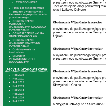
przestrzennego na obszarze Gminy In
ZAWIADOMIENIA
Jacewo w rejonie drogi powiatowej rel
Plany zagospodarowania
relacji Latkowo-Dalkowo
Studium uwarunkowań i
kierunków zagospodarowania
przestrzennego
OBWIESZCZENIE
Obwieszczenie Wójta Gminy inowrocław
MARSZAŁKA
WOJEWÓDZTWA KUJAWSKO-
o wyłożeniu do publicznego wglądu pr
POMORSKIEGO
przestrzennego na obszarze Gminy In
OBWIESZCZENIE WÓJTA
Łojewo
GMINY INOWROCŁAW
OBWIESZCZENIE
WOJEWODY KUJAWSKO-
POMORSKIEGO
Obwieszczenie Wójta Gminy Inowrocław
Oddziaływanie na
środowisko
o wyłożeniu do publicznego wglądu pr
MINISTER
przestrzennego na obszarze Gminy In
INFRASTRUKTURY I
BUDOWNICTWA
Decyzja Środowiskowa
Obwieszczenie Wójta Gminy inowrocław
Rok 2010
o wyłożeniu do publicznego wglądu pr
Rok 2011
przestrzennego na obszarze Gminy In
Rok 2012
Sławęcinek i Gnojno
Rok 2013
Rok 2014
Rok 2015
Rok 2016
Obwieszczenie Wójta Gminy Inowrocław
Rok 2017
o przyjęciu uchwały nr XXXIV/310/20