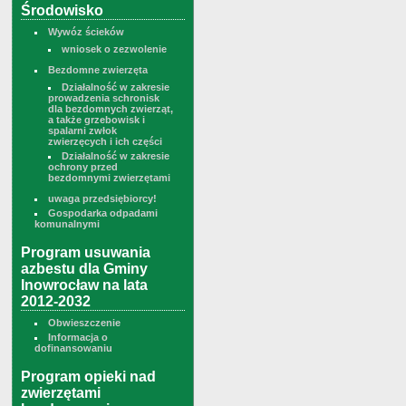
Środowisko
Wywóz ścieków
wniosek o zezwolenie
Bezdomne zwierzęta
Działalność w zakresie
prowadzenia schronisk
dla bezdomnych zwierząt,
a także grzebowisk i
spalarni zwłok
zwierzęcych i ich części
Działalność w zakresie
ochrony przed
bezdomnymi zwierzętami
uwaga przedsiębiorcy!
Gospodarka odpadami
komunalnymi
Program usuwania
azbestu dla Gminy
Inowrocław na lata
2012-2032
Obwieszczenie
Informacja o
dofinansowaniu
Program opieki nad
zwierzętami