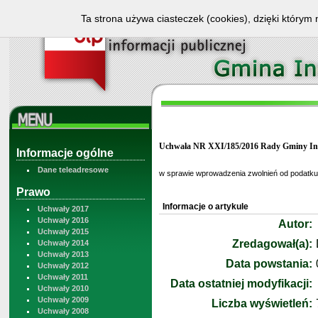
Ta strona używa ciasteczek (cookies), dzięki którym 
Uchwała NR XXI/185/2016 Rady Gminy Inow
Informacje ogólne
Dane teleadresowe
w sprawie wprowadzenia zwolnień od podatku
Prawo
Informacje o artykule
Uchwały 2017
Uchwały 2016
Autor:
Uchwały 2015
Zredagował(a):
Uchwały 2014
Uchwały 2013
Data powstania:
Uchwały 2012
Uchwały 2011
Data ostatniej modyfikacji:
Uchwały 2010
Uchwały 2009
Liczba wyświetleń:
Uchwały 2008