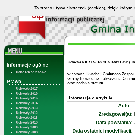
Ta strona używa ciasteczek (cookies), dzięki którym 
Uchwała NR XIX/168/2016 Rady Gminy Inow
Informacje ogólne
Dane teleadresowe
w sprawie likwidacji Gminnego Zespo
Gminy Inowrocław i utworzenia Centr
Prawo
oraz nadania statutu
Uchwały 2017
Uchwały 2016
Informacje o artykule
Uchwały 2015
Uchwały 2014
Autor:
Uchwały 2013
Uchwały 2012
Zredagował(a):
Uchwały 2011
Data powstania:
Uchwały 2010
Uchwały 2009
Data ostatniej modyfikacji:
Uchwały 2008