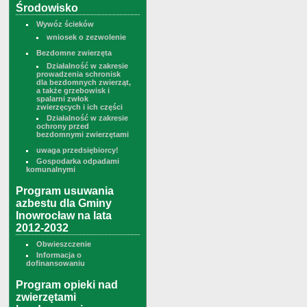
Środowisko
Wywóz ścieków
wniosek o zezwolenie
Bezdomne zwierzęta
Działalność w zakresie
prowadzenia schronisk
dla bezdomnych zwierząt,
a także grzebowisk i
spalarni zwłok
zwierzęcych i ich części
Działalność w zakresie
ochrony przed
bezdomnymi zwierzętami
uwaga przedsiębiorcy!
Gospodarka odpadami
komunalnymi
Program usuwania
azbestu dla Gminy
Inowrocław na lata
2012-2032
Obwieszczenie
Informacja o
dofinansowaniu
Program opieki nad
zwierzętami